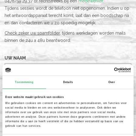
0478/59.29.37 of rechtstreeks bij een
medewerker
.
Tijdens sessies wordt de telefoon niet opgenomen. Indien u op
het antwoordapparaat terecht komt, laat dan een boodschap na
en dan contacteren we u zo spoedig mogelijk.
Check zeker uw spamfolder
, tijdens werkdagen worden mails
binnen de 24u a 48u beantwoord.
UW NAAM
TELEFOON
Toestemming
Details
Over
Deze website maakt gebruik van cookies
We gebruiken cookies om content en advertenties te personaliseren, om functies voor
E-MAIL
social media te bieden en om ons websiteverkeer te analyseren. Ook delen we
informatie over uw gebruik van onze site met onze partners voor social media,
adverteren en analyse. Deze partners kunnen deze gegevens combineren met andere
informatie die u aan ze heeft verstrekt of die ze hebben verzameld op basis van uw
gebruik van hun services.
WOONPLAATS