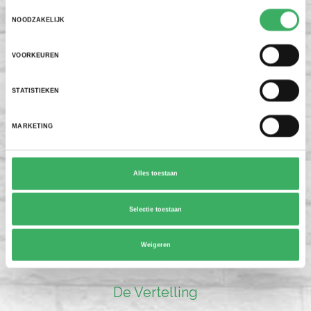
Toestemmingsselectie
NOODZAKELIJK
UW VRAAG
VOORKEUREN
STATISTIEKEN
MARKETING
IK GA AKKOORD MET DE
PRIVACY POLICY
.
Alles toestaan
VERSTUREN
Selectie toestaan
Weigeren
De Vertelling