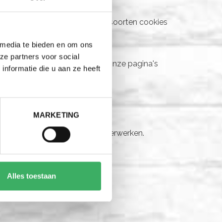
 van de site. Voor alle andere soorten cookies
 media te bieden en om ons
ze partners voor social
r diensten van derden die op onze pagina's
nformatie die u aan ze heeft
MARKETING
hoe we persoonlijke gegevens verwerken.
ft.
Alles toestaan