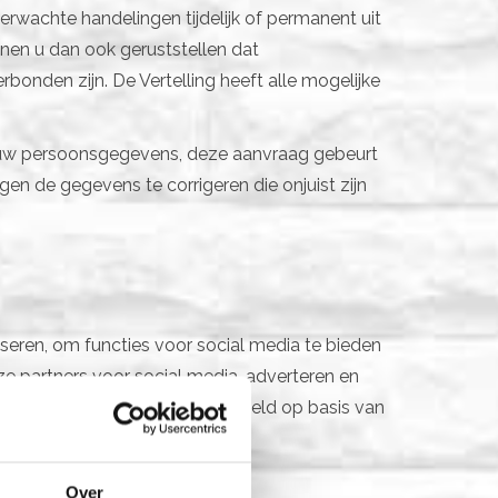
verwachte handelingen tijdelijk of permanent uit
nnen u dan ook geruststellen dat
nden zijn. De Vertelling heeft alle mogelijke
 van uw persoonsgegevens, deze aanvraag gebeurt
gen de gegevens te corrigeren die onjuist zijn
seren, om functies voor social media te bieden
e partners voor social media, adverteren en
trekt of die ze hebben verzameld op basis van
ficiënter te maken.
Over