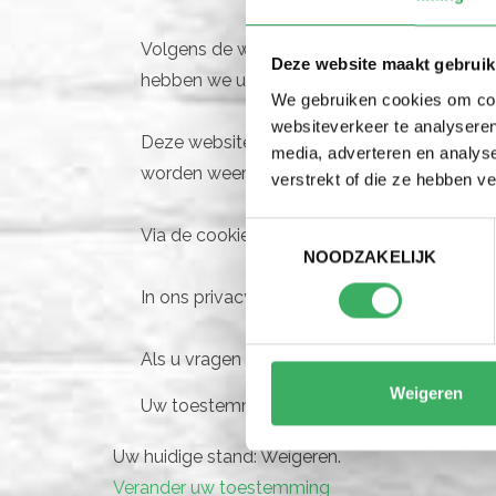
Volgens de wet mogen wij cookies op uw appa
Deze website maakt gebruik
hebben we uw toestemming nodig.
We gebruiken cookies om cont
websiteverkeer te analyseren
Deze website maakt gebruik van verschille
media, adverteren en analys
worden weergegeven.
verstrekt of die ze hebben v
Toestemmingsselectie
Via de cookieverklaring op onze website ku
NOODZAKELIJK
In ons privacybeleid vindt u meer informat
Als u vragen heeft over uw toestemming, v
Weigeren
Uw toestemming geldt voor de volgende d
Uw huidige stand: Weigeren.
Verander uw toestemming