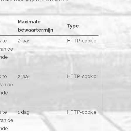
Maximale
Type
bewaartermijn
 te
2 jaar
HTTP-cookie
van de
ende
 te
2 jaar
HTTP-cookie
van de
ende
 te
1 dag
HTTP-cookie
van de
ende