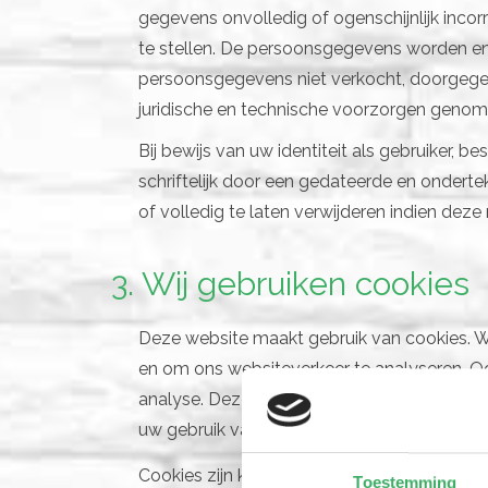
gegevens onvolledig of ogenschijnlijk incorr
te stellen. De persoonsgegevens worden enk
persoonsgegevens niet verkocht, doorgegeve
juridische en technische voorzorgen geno
Bij bewijs van uw identiteit als gebruiker,
schriftelijk door een gedateerde en onderte
of volledig te laten verwijderen indien deze
3. Wij gebruiken cookies
Deze website maakt gebruik van cookies. We
en om ons websiteverkeer te analyseren. Oo
analyse. Deze partners kunnen deze gegeve
uw gebruik van hun services.
Cookies zijn kleine tekstbestanden die doo
Toestemming