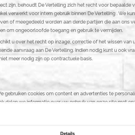
ect zijn, behoudt De Vertelling zich het recht voor bepaalde 
el verwerkt voor intern gebruik binnen De Vertelling . We ku
n of meegedeeld worden aan derde partijen die aan ons verbo
men om ongeoorloofde toegang en gebruik te vermijden.
 beschikt u over het recht op inzage, correctie of het wissen
kende aanvraag aan De Vertelling. Indien nodig kunt u ook vra
 niet meer nodig zijn op contractuele basis.
 gebruiken cookies om content en advertenties te personali
k delen we informatie over uw gebruik van onze site met onz
ns combineren met andere informatie die u aan ze heeft vers
r websites kunnen worden gebruikt om gebruikerservaringen ef
Details