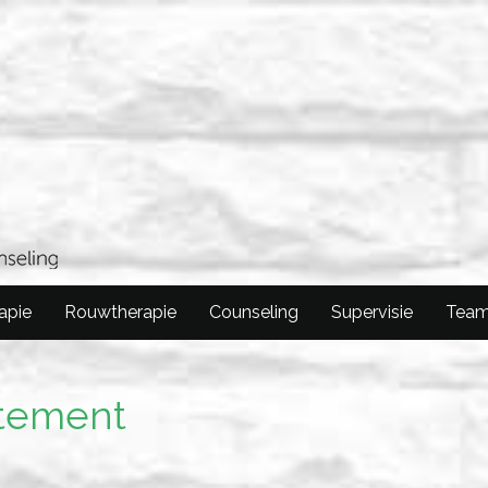
apie
Rouwtherapie
Counseling
Supervisie
Tea
atement