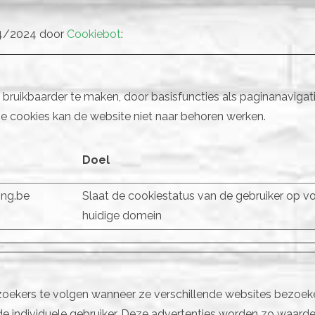
/04/2024 door
Cookiebot
:
bruikbaarder te maken, door basisfuncties als paginanavigat
e cookies kan de website niet naar behoren werken.
Doel
ing.be
Slaat de cookiestatus van de gebruiker op vo
huidige domein
ekers te volgen wanneer ze verschillende websites bezoeke
de individuele gebruiker. Deze advertenties worden zo waarde