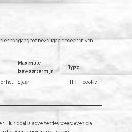
ie en toegang tot beveiligde gedeelten van
Maximale
Type
bewaartermijn
or het
1 jaar
HTTP-cookie
n. Hun doel is advertenties weergeven die
voller voor uitgevers en externe