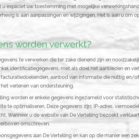
 u expliciet uw toestemming met mogelijke verwerkingshandel
rhevig is aan aanpassingen en wijzigingen. Het is aan u om o
ens worden verwerkt?
egevens te verwerken die ter zake dienend zijn en noodzakelij
nkel identificatiegegevens, met als doel het aanbieden en v
 facturatiedoeleinden, aanbod van informatie die nuttig en/of 
 het verlenen van ondersteuning.
lling worden er enkele gegevens ingezameld voor statistische
e te optimaliseren. Deze gegevens zijn: IP-adres, vermoedeli
cht. Wanneer u de website van De Vertelling bezoekt verkla
hierboven omschreven.
oonsgegevens aan De Vertelling en kan op die manier een zek