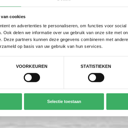
raat opslaan als ze strikt noodzakelijk zijn voor het gebruik
 van cookies
ent en advertenties te personaliseren, om functies voor social
. Ook delen we informatie over uw gebruik van onze site met on
nde soorten cookies. Sommige cookies worden geplaatst doo
e. Deze partners kunnen deze gegevens combineren met andere i
erzameld op basis van uw gebruik van hun services.
nt u uw toestemming op elk moment wijzigen of intrekken.
VOORKEUREN
STATISTIEKEN
ie over wie we zijn, hoe u contact met ons kunt opnemen en 
ermeld dan het ID en de datum van de toestemming alstublie
Selectie toestaan
omeinen: www.devertelling.be