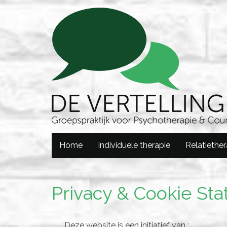
Home
Individuele therapie
Relatiether
Privacy & Cookie St
Deze website is een initiatief van :