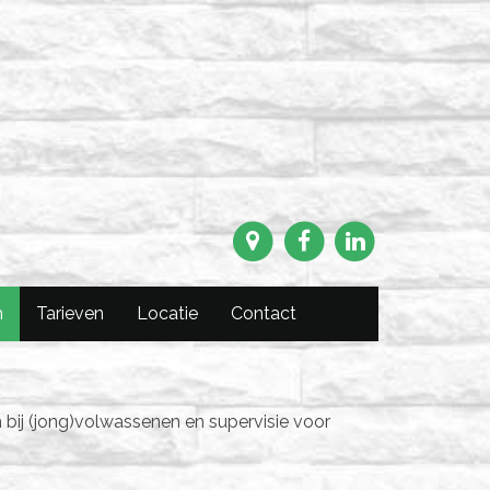
m
Tarieven
Locatie
Contact
n bij (jong)volwassenen en supervisie voor