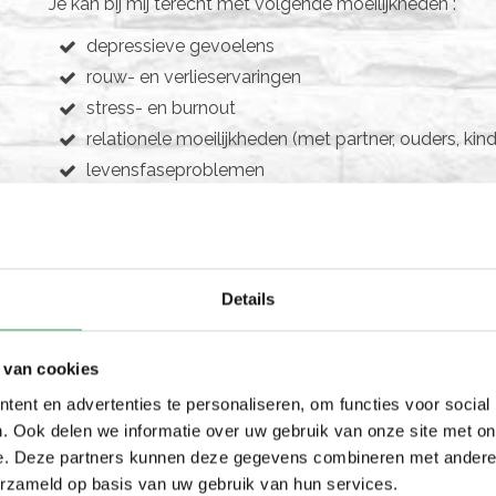
Je kan bij mij terecht met volgende moeilijkheden :
depressieve gevoelens
rouw- en verlieservaringen
stress- en burnout
relationele moeilijkheden (met partner, ouders, kind
levensfaseproblemen
verwerkingsproblemen
identiteits- en zingevingsvragen
chronische gezondheidsklachten
nazorg na opname
Details
Als psychotherapeut baseer ik me op de (langdurige) op
 van cookies
Bachelor Maatschappelijk Werk (1992 - 1995)
ent en advertenties te personaliseren, om functies voor social
Relatie- en Gezinstherapie (systeemtherapie en co
. Ook delen we informatie over uw gebruik van onze site met on
Individuele begeleiding van Jongeren en Adolesce
e. Deze partners kunnen deze gegevens combineren met andere i
Verlies en emotionele pijn bij kinderen en jongere
erzameld op basis van uw gebruik van hun services.