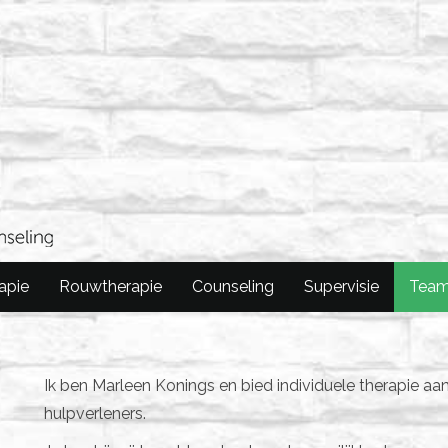
apie
Rouwtherapie
Counseling
Supervisie
Tea
Ik ben Marleen Konings en bied individuele therapie aa
hulpverleners.