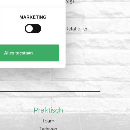
tische rouwprocessen (FMS) (2015)
 - 2016)
MARKETING
erspectief (2022-2023)
 de Belgische Vereniging voor Relatie- en
Alles toestaan
Praktisch
Team
Tarieven