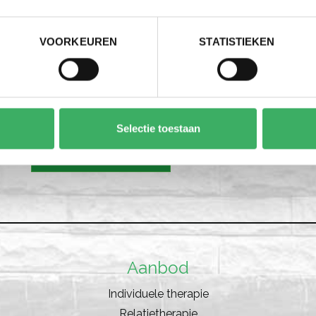
Specialisatie begeleiden van complexe en trauma
Stress- en Burnoutcoaching (HRD Academy) (2015
VOORKEUREN
STATISTIEKEN
Systeemtherapeutisch werken met het hechtingsp
Ik ben als contextueel psychotherapeut aangesloten bij
Gezinstherpie en Systeeminterventie (BVRGS).
Selectie toestaan
TERUG NAAR TEAM
Aanbod
Individuele therapie
Relatietherapie