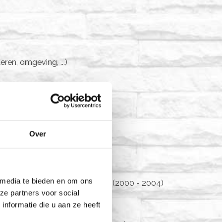
eren, omgeving, ...)
Over
leidingen die ik genoten heb :
 media te bieden en om ons
ntextuele therapie) (Kern vzw) (2000 - 2004)
ze partners voor social
nten (Kern vzw) (2006 - 2008)
nformatie die u aan ze heeft
n (Zorgzaam vzw) (2011)