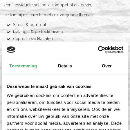
een individuele setting, als koppel of als gezin.
Je kan bij mij terecht met o.a. volgende thema's:
Stress & burn-out
faalangst & perfectionisme
depressieve klachten
verslaving & middelenafhankelijkheid (alcohol, cannabis)
ouders & partners van verslaafden
supervisie voor hulpverleners m.b.t.
Toestemming
Details
Over
verslavingsproblematiek
drangproblemen
relationele problemen
Deze website maakt gebruik van cookies
identiteits- & zingevingsvragen
levensfaseproblemen
We gebruiken cookies om content en advertenties te
psychotrauma
personaliseren, om functies voor social media te bieden
en om ons websiteverkeer te analyseren. Ook delen we
Door mijn jarenlange tewerkstelling in de drughulpverlening,
informatie over uw gebruik van onze site met onze
heb ik een bijzondere expertise opgebouwd met betrekking tot
partners voor social media, adverteren en analyse. Deze
verslaving & afhankelijkheid. In deze begeleidingen ben ik ook