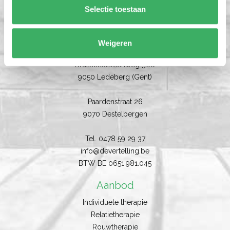
Selectie toestaan
Weigeren
De Vertelling
Brusselsesteenweg 306
9050 Ledeberg (Gent)
Paardenstraat 26
9070 Destelbergen
Tel.
0478 59 29 37
info@devertelling.be
BTW BE
0651.981.045
Aanbod
Individuele therapie
Relatietherapie
Rouwtherapie